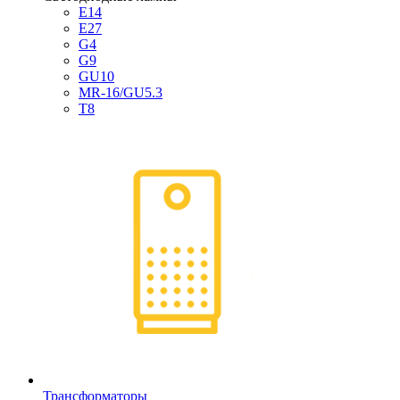
E14
E27
G4
G9
GU10
MR-16/GU5.3
T8
Трансформаторы