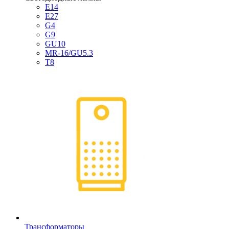
E14
E27
G4
G9
GU10
MR-16/GU5.3
T8
Трансформаторы