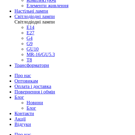
Люстри
Люстри
Світлодіодні
Класичні
Модерн
Мінімалізм
Флористичні
ЕКО