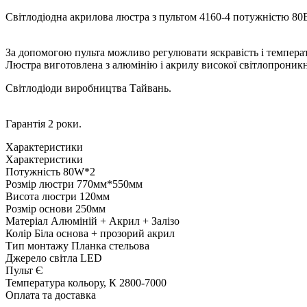
Настільні лам
Світлодіодні 
Світлодіодні лампи
E14
E27
G4
G9
GU10