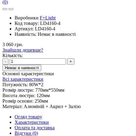
Магнітні трекові системи
Магнітні трекові системи
Шинопровід
Світильники
Комплектуючі
Елементи живлення