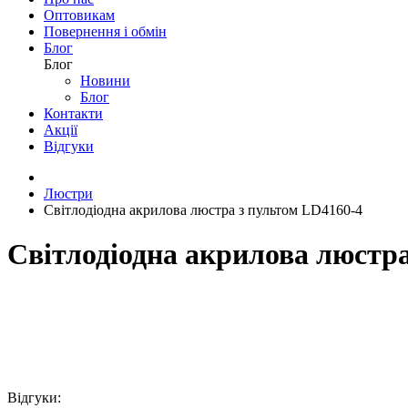
Бра
Бра
Світлодіодні
Класичні
Модерн
Мінімалізм
Флористичні
ЕКО