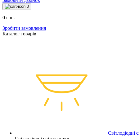
+38095-000-67-71
Замовити дзвінок
0
0 грн.
Зробити замовлення
Каталог товарiв