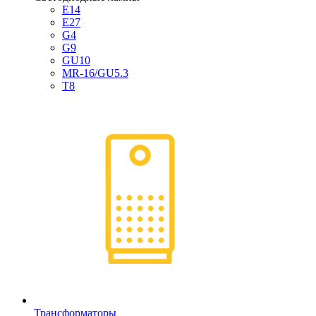
E14
E27
G4
G9
GU10
MR-16/GU5.3
T8
Трансформаторы