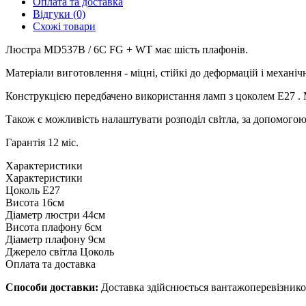
Настільні лам
Світлодіодні 
Світлодіодні лампи
E14
E27
G4
G9
GU10