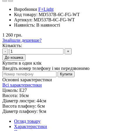
Магнітні трекові системи
Магнітні трекові системи
Шинопровід
Світильники
Комплектуючі
Елементи живлення