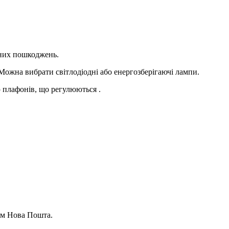
пи
лампи