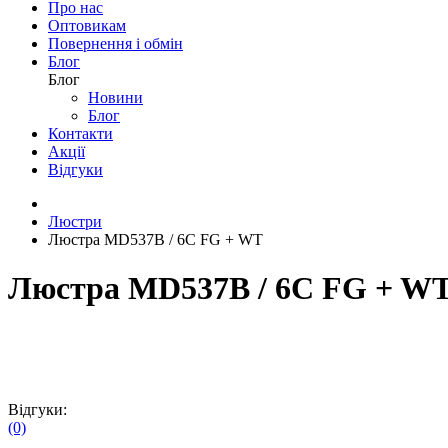
Бра
Бра
Світлодіодні
Класичні
Модерн
Мінімалізм
Флористичні
ЕКО