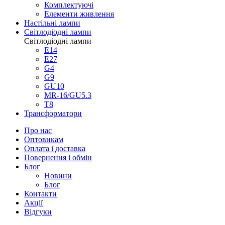
Люстри
Люстри
Світлодіодні
Класичні
Модерн
Мінімалізм
Флористичні
ЕКО