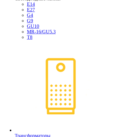
E14
E27
G4
G9
GU10
MR-16/GU5.3
T8
Трансформаторы