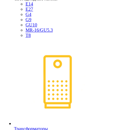
E14
E27
G4
G9
GU10
MR-16/GU5.3
T8
Трансформаторы