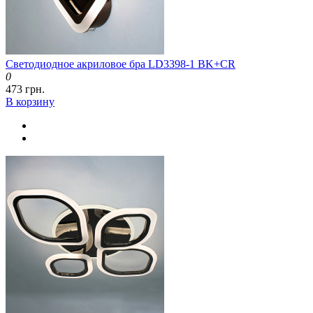
Светодиодное акриловое бра LD3398-1 BK+CR
0
473 грн.
В корзину