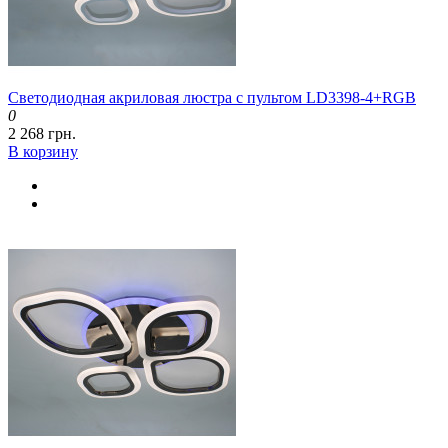
Светодиодная акриловая люстра с пультом LD3398-4+RGB
0
2 268 грн.
В корзину