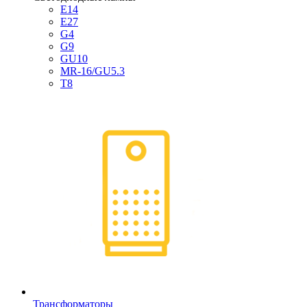
E14
E27
G4
G9
GU10
MR-16/GU5.3
T8
Трансформаторы