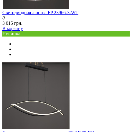
Светодиодная люстра FP 23966-3-WT
0
3 015 грн.
В корзину
Новинка