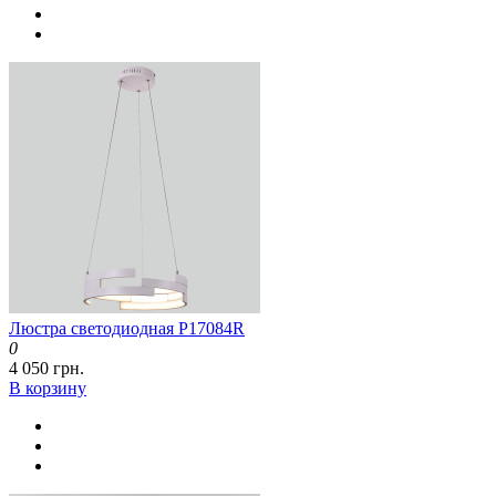
Люстра светодиодная P17084R
0
4 050 грн.
В корзину