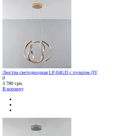
Люстра светодиодная LP-04GD с пультом ДУ
0
3 780 грн.
В корзину