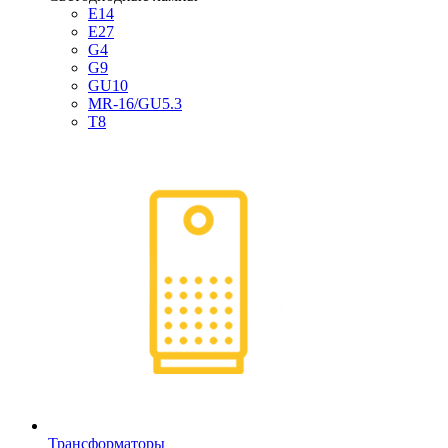
E14
E27
G4
G9
GU10
MR-16/GU5.3
T8
Трансформаторы