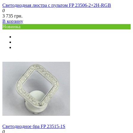
Светодиодная люстра с пультом FP 23506-2+2H-RGB
0
3 735 грн.
В корзину
Новинка
Светодиодное бра FP 23515-1S
0