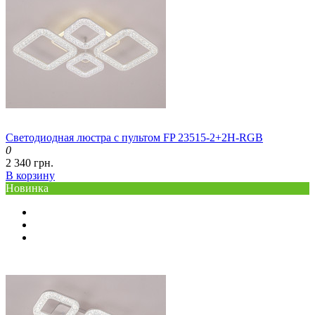
Светодиодная люстра с пультом FP 23515-2+2H-RGB
0
2 340 грн.
В корзину
Новинка