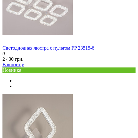
Светодиодная люстра с пультом FP 23515-6
0
2 430 грн.
В корзину
Новинка