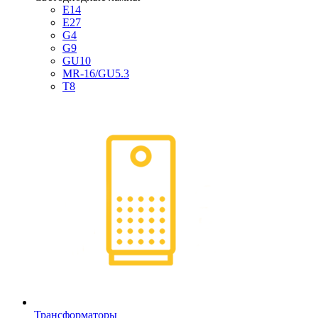
E14
E27
G4
G9
GU10
MR-16/GU5.3
T8
Трансформаторы