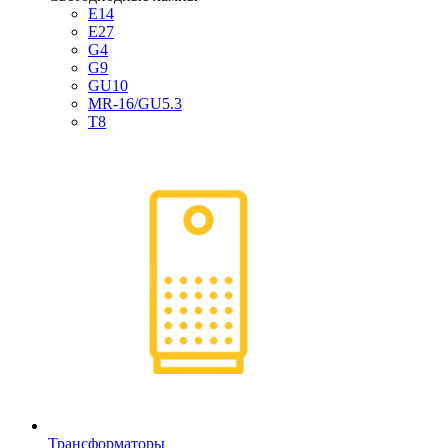
E14
E27
G4
G9
GU10
MR-16/GU5.3
T8
Трансформаторы