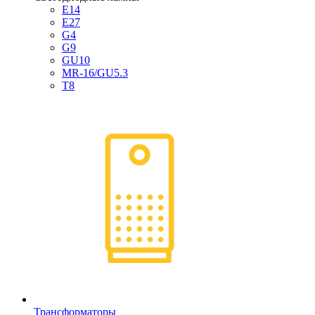
E14
E27
G4
G9
GU10
MR-16/GU5.3
T8
Трансформаторы