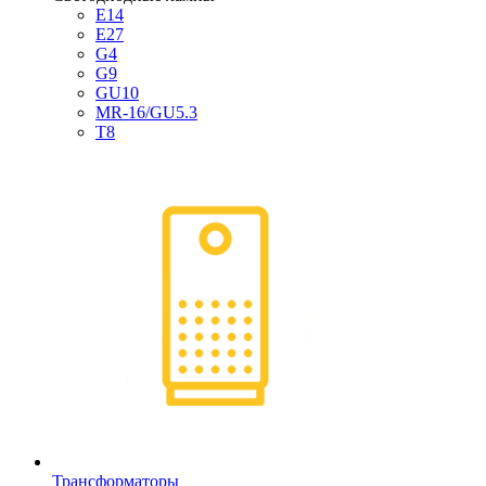
E14
E27
G4
G9
GU10
MR-16/GU5.3
T8
Трансформаторы