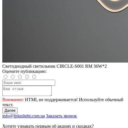
Светодиодный светильник CIRCLE-S001 RM 36W*2
Оцените публикацию:
Внимание:
HTML не поддерживается! Используйте обычный
текст.
Далее
info@fpluslight.com.ua
Заказать звонок
Хотите узнавать первым об акциях и скидках?