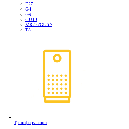
E27
G4
G9
GU10
MR-16/GU5.3
T8
Трансформатори