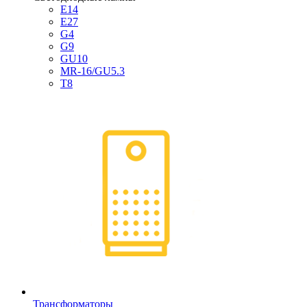
E14
E27
G4
G9
GU10
MR-16/GU5.3
T8
Трансформаторы