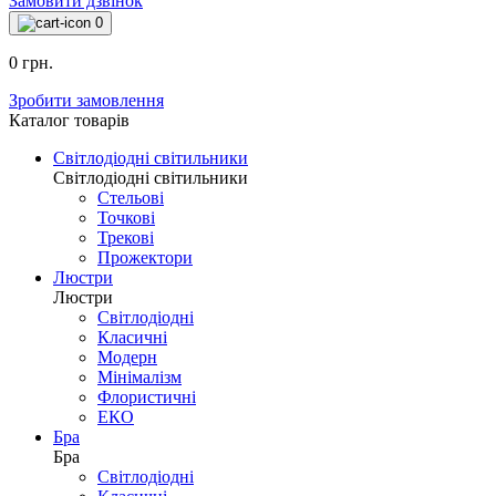
+38095-000-67-71
Замовити дзвінок
0
0 грн.
Зробити замовлення
Каталог товарiв