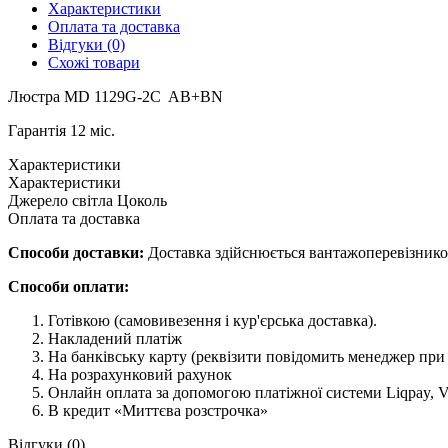
Магнітні трекові системи
Магнітні трекові системи
Шинопровід
Світильники
Комплектуючі
Елементи живлення