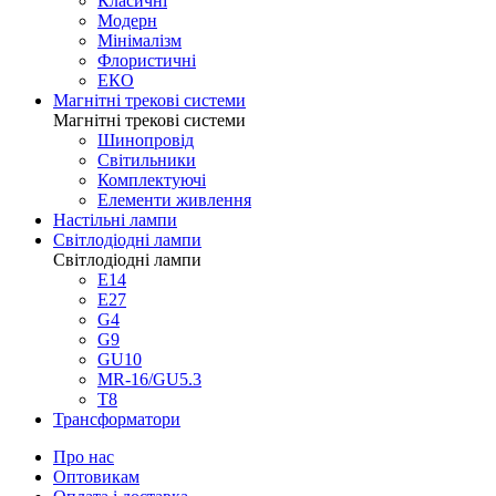
Світлодіодні 
Світлодіодні світильники
Стельові
Точкові
Трекові
Прожектори