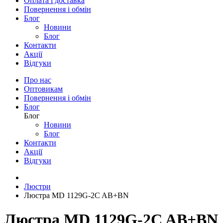
Люстри
Люстри
Світлодіодні
Класичні
Модерн
Мінімалізм
Флористичні
ЕКО