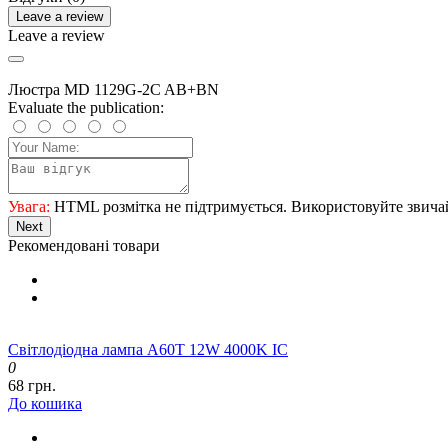
Настільні лам
Світлодіодні 
Світлодіодні лампи
E14
E27
G4
G9
GU10