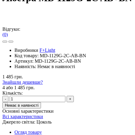
Бра
Бра
Світлодіодні
Класичні
Модерн
Мінімалізм
Флористичні
ЕКО