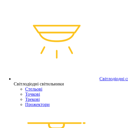
Світлодіодні 
Світлодіодні світильники
Стельові
Точкові
Трекові
Прожектори