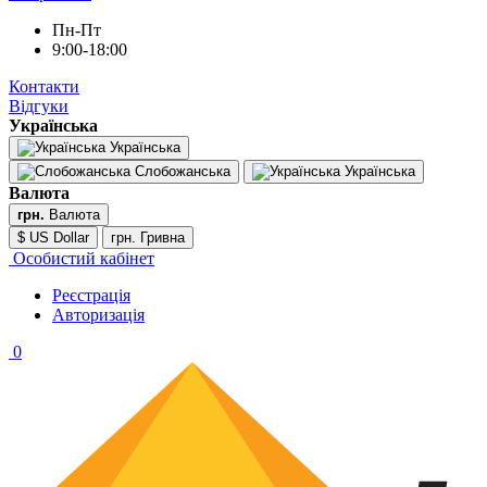
Пн-Пт
9:00-18:00
Контакти
Відгуки
Українська
Українська
Слобожанська
Українська
Валюта
грн.
Валюта
$ US Dollar
грн. Гривна
Особистий кабінет
Реєстрація
Авторизація
0