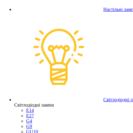
Настільні лам
Світлодіодні 
Світлодіодні лампи
E14
E27
G4
G9
GU10