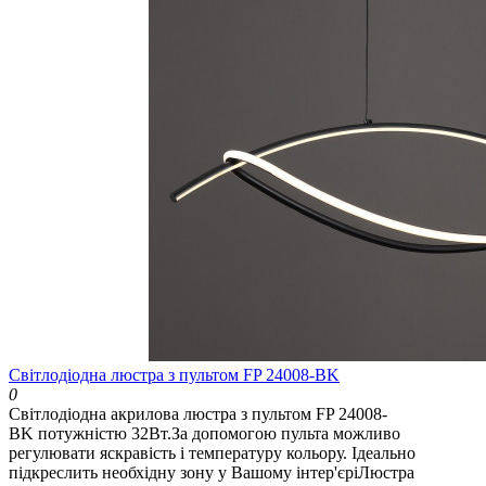
Світлодіодна люстра з пультом FP 24008-BK
0
Світлодіодна акрилова люстра з пультом FP 24008-
BK потужністю 32Вт.За допомогою пульта можливо
регулювати яскравість і температуру кольору. Ідеально
підкреслить необхідну зону у Вашому інтер'єріЛюстра