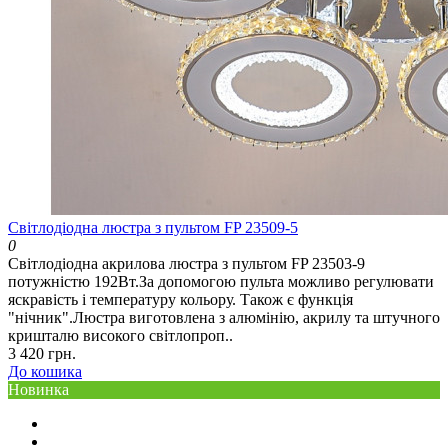
Світлодіодна люстра з пультом FP 23509-5
0
Світлодіодна акрилова люстра з пультом FP 23503-9
потужністю 192Вт.За допомогою пульта можливо регулювати
яскравість і температуру кольору. Також є функція
"нічник".Люстра виготовлена ​​з алюмінію, акрилу та штучного
кришталю високого світлопроп..
3 420 грн.
До кошика
Новинка