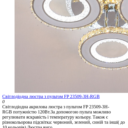
Світлодіодна люстра з пультом FP 23509-3H-RGB
0
Світлодіодна акрилова люстра з пультом FP 23509-3H-
RGB потужністю 120Вт.За допомогою пульта можливо
регулювати яскравість і температуру кольору. Також є
різнокольорова підсвітка: червоний, зелений, синій та інші( до
10 кольорів).Люстра виго..