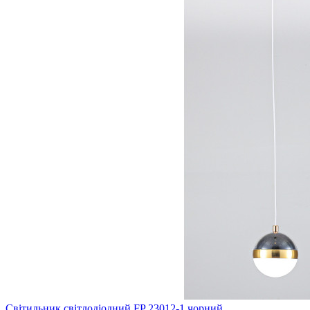
Світильник світлодіодний FP 23012-1 чорний