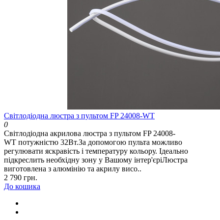
Світлодіодна люстра з пультом FP 24008-WT
0
Світлодіодна акрилова люстра з пультом FP 24008-
WT потужністю 32Вт.За допомогою пульта можливо
регулювати яскравість і температуру кольору. Ідеально
підкреслить необхідну зону у Вашому інтер'єріЛюстра
виготовлена ​​з алюмінію та акрилу висо..
2 790 грн.
До кошика