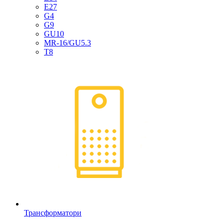
E27
G4
G9
GU10
MR-16/GU5.3
T8
Трансформатори