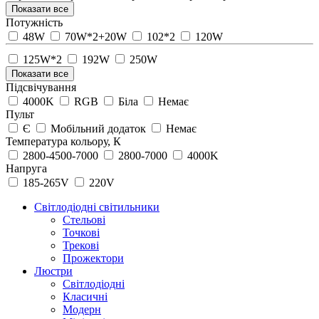
Показати все
Потужність
48W
70W*2+20W
102*2
120W
125W*2
192W
250W
Показати все
Підсвічування
4000K
RGB
Біла
Немає
Пульт
Є
Мобільний додаток
Немає
Температура кольору, К
2800-4500-7000
2800-7000
4000K
Напруга
185-265V
220V
Світлодіодні світильники
Стельові
Точкові
Трекові
Прожектори
Люстри
Світлодіодні
Класичні
Модерн