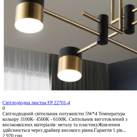
Світлодіодна люстра FP 22701-4
0
Світлодіодний світильник потужністю 5W*4 Температура
кольору 3100К- 4500К - 6100К. Світильник виготовлений з
високоякісних матеріалів: металу та пластикуЖивлення
здійснюється через драйвер високого рівня.Гарантія 1 рік...
2 970 грн.