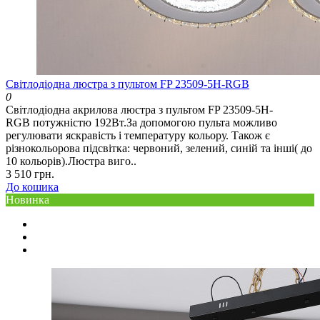
Світлодіодна люстра з пультом FP 23509-5H-RGB
0
Світлодіодна акрилова люстра з пультом FP 23509-5H-
RGB потужністю 192Вт.За допомогою пульта можливо
регулювати яскравість і температуру кольору. Також є
різнокольорова підсвітка: червоний, зелений, синій та інші( до
10 кольорів).Люстра виго..
3 510 грн.
До кошика
Новинка