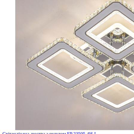
Світлодіодна люстра з пультом FP 23505-4H-L