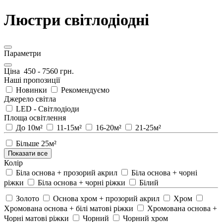
Люстри світлодіодні
Параметри
Ціна
450
-
7560
грн.
Наші пропозиції
Новинки
Рекомендуємо
Джерело світла
LED - Світлодіоди
Площа освітлення
До 10м²
11-15м²
16-20м²
21-25м²
Більше 25м²
Показати все
Колір
Біла основа + прозорий акрил
Біла основа + чорні
ріжки
Біла основа + чорні ріжки
Білий
Золото
Основа хром + прозорий акрил
Хром
Хромована основа + білі матові ріжки
Хромована основа +
Чорні матові ріжки
Чорний
Чорний хром