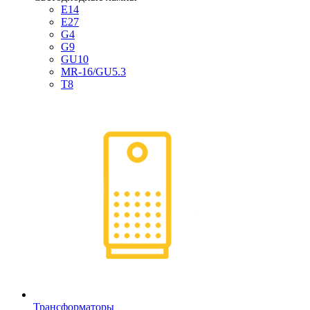
E14
E27
G4
G9
GU10
MR-16/GU5.3
T8
Трансформаторы