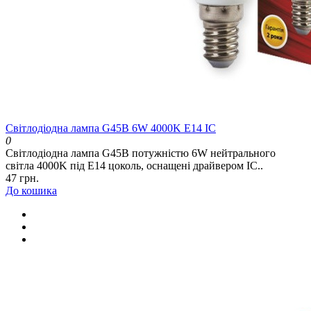
Світлодіодна лампа G45B 6W 4000K E14 IC
0
Світлодіодна лампа G45B потужністю 6W нейтрального
світла 4000K під E14 цоколь, оснащені драйвером IC..
47 грн.
До кошика