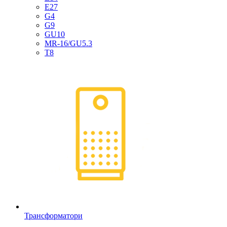
E27
G4
G9
GU10
MR-16/GU5.3
T8
Трансформатори