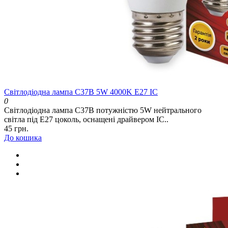
Світлодіодна лампа C37B 5W 4000K E27 IC
0
Світлодіодна лампа C37B потужністю 5W нейтрального
світла під E27 цоколь, оснащені драйвером IC..
45 грн.
До кошика