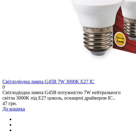
Світлодіодна лампа G45B 7W 3000K E27 IC
0
Світлодіодна лампа G45B потужністю 7W нейтрального
світла 3000K під E27 цоколь, оснащені драйвером IC..
47 грн.
До кошика