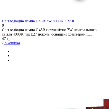
Світлодіодна лампа G45B 7W 4000K E27 IC
0
Світлодіодна лампа G45B потужністю 7W нейтрального
світла 4000K під E27 цоколь, оснащені драйвером IC..
47 грн.
До кошика