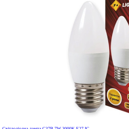
Світлодіодна лампа C37B 7W 3000K E27 IC