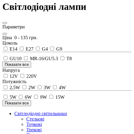
Світлодіодні лампи
Параметри
Ціна
0
-
135
грн.
Цоколь
E14
E27
G4
G9
GU10
MR-16/GU5.3
T8
Показати все
Напруга
12V
220V
Потужність
2,5W
2W
3W
4W
5W
6W
9W
15W
Показати все
Світлодіодні світильники
Стельові
Точкові
Трекові