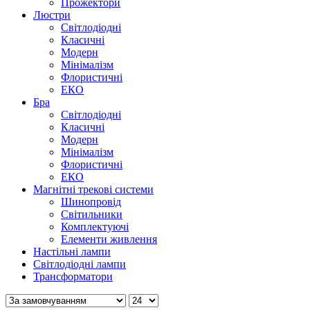
Прожектори
Люстри
Світлодіодні
Класичні
Модерн
Мінімалізм
Флористичні
ЕКО
Бра
Світлодіодні
Класичні
Модерн
Мінімалізм
Флористичні
ЕКО
Магнітні трекові системи
Шинопровід
Світильники
Комплектуючі
Елементи живлення
Настільні лампи
Світлодіодні лампи
Трансформатори