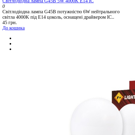
Світлодіодна лампа G45B 5W 4000K E14 IC
0
Світлодіодна лампа G45B потужністю 6W нейтрального
світла 4000K під E14 цоколь, оснащені драйвером IC..
45 грн.
До кошика